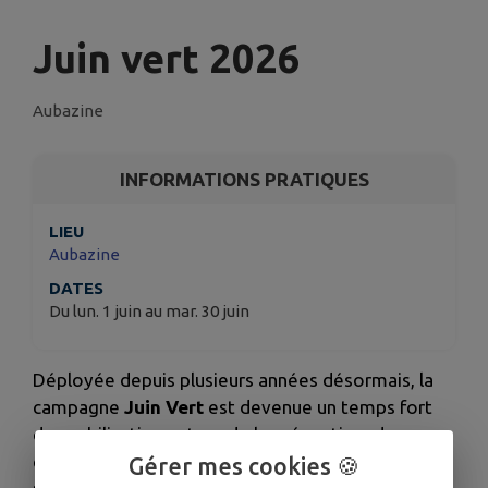
Juin vert 2026
Aubazine
INFORMATIONS PRATIQUES
LIEU
Aubazine
DATES
Du lun. 1 juin au mar. 30 juin
Déployée depuis plusieurs années désormais, la
campagne
Juin Vert
est devenue un temps fort
de mobilisation autour de la prévention, du
dépistage et de la vaccination contre les HPV. Elle
Gérer mes cookies 🍪