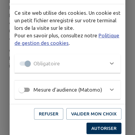
permet chaque année de renforcer
l’information du grand public et de sensibiliser les
Ce site web utilise des cookies. Un cookie est
femmes à l’importance d’un dépistage régulier,
un petit fichier enregistré sur votre terminal
essentiel pour prévenir ce cancer encore
lors de la visite sur le site.
responsable de nombreux diagnostics chaque
Pour en savoir plus, consultez notre
Politique
année.
de gestion des cookies
.
Chaque action de sensibilisation compte pour
favoriser l’accès à la prévention et réduire les
Obligatoire
inégalités de santé. 💚
Mesure d'audience (Matomo)
REFUSER
VALIDER MON CHOIX
AUTORISER