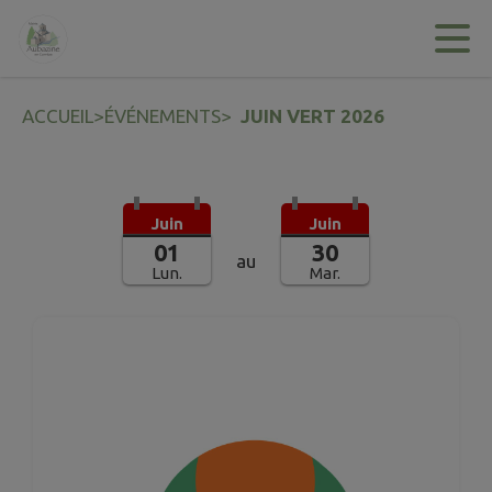
Contenu
Menu
Recherche
Pied de page
ACCUEIL
>
ÉVÉNEMENTS
>
JUIN VERT 2026
Juin
Juin
01
30
au
Lun.
Mar.