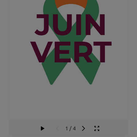
1
/
4