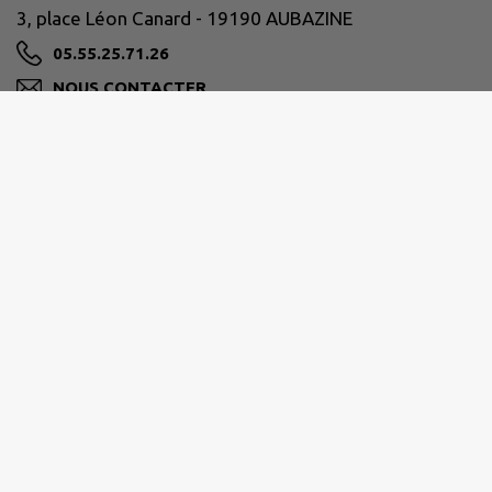
3, place Léon Canard - 19190 AUBAZINE
05.55.25.71.26
NOUS CONTACTER
M'Y RENDRE
www.ville-aubazine.fr
MIDI CORRÉZIEN
Rue Emile Monbrial