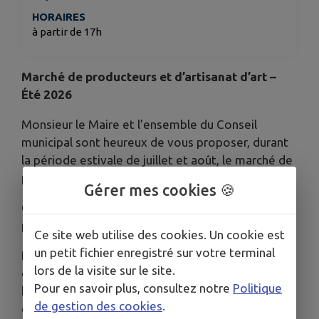
HORAIRES
à partir de 17h
Marché de producteurs et d’artisanat d’art –
Été 2026
Monsieur le Maire et l’ensemble du Conseil
municipal sont heureux de vous proposer, durant
la période estivale de juillet et août, le marché de
producteurs et d’artisanat d’art d’Aubazine.
Gérer mes cookies 🍪
Ce rendez-vous convivial se tiendra chaque jeudi à
partir de 17 heures, au cœur de notre commune.
Ce site web utilise des cookies. Un cookie est
un petit fichier enregistré sur votre terminal
De nombreux producteurs et artisans locaux ont
lors de la visite sur le site.
déjà répondu présents pour ce rendez-vous
Pour en savoir plus, consultez notre
Politique
hebdomadaire : maraîcher, producteur de miel
de gestion des cookies
.
d’Aubazine, fromager, boulanger, olives