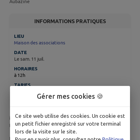
Aubazine
INFORMATIONS PRATIQUES
LIEU
Maison des associations
DATE
Le sam. 11 juil.
HORAIRES
à 12h
TARIFS
Tarif : adultes 20€
Gérer mes cookies 🍪
Enfants (jusqu’à 12 ans) 10€
Ce site web utilise des cookies. Un cookie est
Menu : salade corrézienne, sanglier et pomme de
un petit fichier enregistré sur votre terminal
terre au four, dessert.
lors de la visite sur le site.
Réservation avant le 6 juillet au 06.75.99.39.21 ou
Pour en savoir plus, consultez notre
Politique