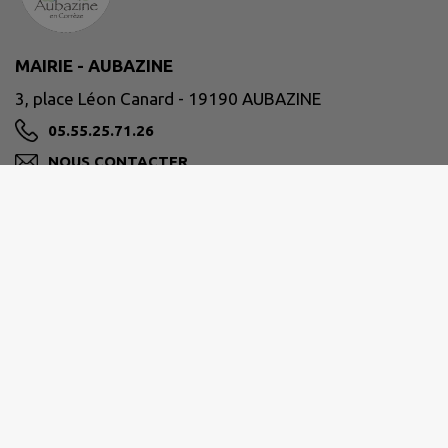
MAIRIE - AUBAZINE
3, place Léon Canard - 19190 AUBAZINE
05.55.25.71.26
NOUS CONTACTER
M'Y RENDRE
www.ville-aubazine.fr