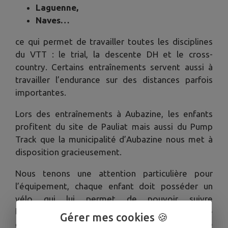
Laguenne,
Naves…
ce qui permet de travailler toutes les disciplines
du VTT : le trial, la descente DH et le cross-
country. Certains entraînements servent aussi à
travailler l’endurance sur des distances parfois
importantes.
Lors des entraînements à Aubazine, les enfants
profitent du site de Pauliat mais aussi du Pump
Track que la municipalité d’Aubazine nous met à
disposition gracieusement.
Nous tenons une attention particulière pour
l’équipement, chaque enfant doit posséder un
vélo qui lui permet de pouvoir suivre
l’entrainement convenablement, une paire de
Gérer mes cookies 🍪
gants, un casque et le maillot du club lors de