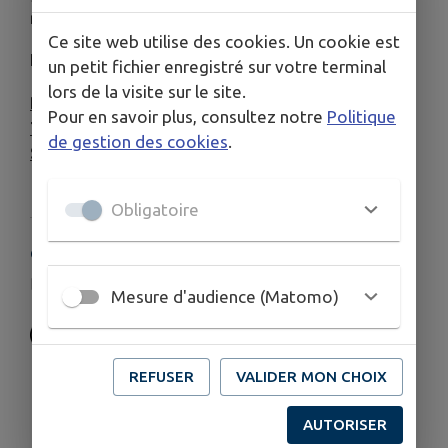
rassemblements ou de compétitions.
Ce site web utilise des cookies. Un cookie est
Le bureau est composé de 3 membres :
un petit fichier enregistré sur votre terminal
lors de la visite sur le site.
Président
: M. SOULIER Antoine
Pour en savoir plus, consultez notre
Politique
Trésorière
: Mme MONS Hélène, trésorière
de gestion des cookies
.
Secrétaire
: Mme SERVANTY Lydie
Obligatoire
COORDONNÉES
aubazvtt@gmail.com
Mesure d'audience (Matomo)
REFUSER
VALIDER MON CHOIX
AUTORISER