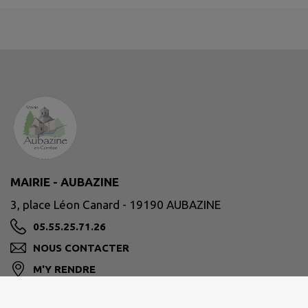
MAIRIE - AUBAZINE
3, place Léon Canard - 19190 AUBAZINE
05.55.25.71.26
NOUS CONTACTER
M'Y RENDRE
www.ville-aubazine.fr