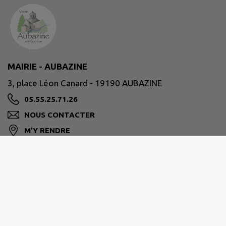
MAIRIE - AUBAZINE
3, place Léon Canard - 19190 AUBAZINE
05.55.25.71.26
NOUS CONTACTER
M'Y RENDRE
www.ville-aubazine.fr