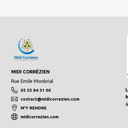
MIDI CORRÉZIEN
Rue Emile Monbrial
L
05 55 84 31 00
M
contact@midicorrezien.com
à
M'Y RENDRE
midicorrezien.com