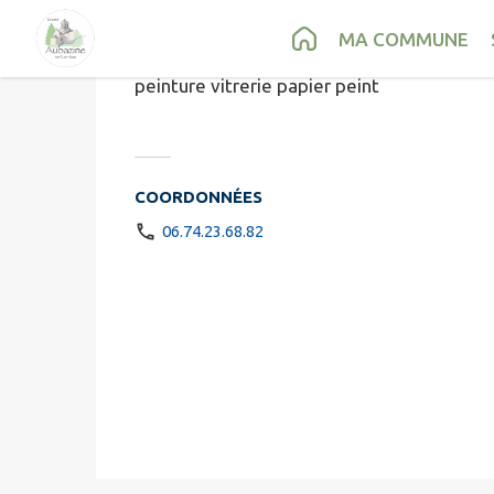
Bonnet Fréd
Contenu
Menu
Recherche
Pied de page
MA COMMUNE
peinture vitrerie papier peint
COORDONNÉES
06.74.23.68.82