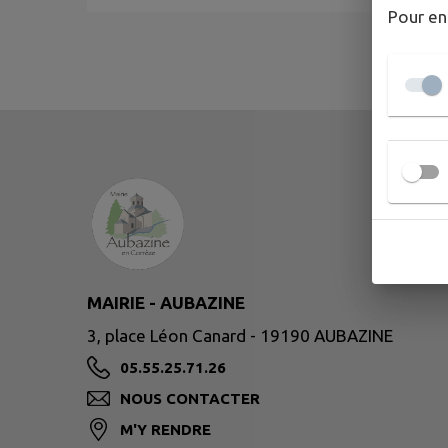
Pour en
MAIRIE - AUBAZINE
3, place Léon Canard - 19190 AUBAZINE
05.55.25.71.26
NOUS CONTACTER
M'Y RENDRE