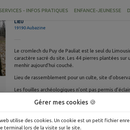
Le cromlech
SERVICES - INFOS PRATIQUES
ENFANCE-JEUNESSE
D
LIEU
19190 Aubazine
Le cromlech du Puy de Pauliat est le seul du Limousin
caractère sacré du site. Les 44 pierres plantées su
menhir aujourd’hui couché.
Lieu de rassemblement pour un culte, site d’obse
Les fouilles archéologiques n’ont pas permis d’écla
mégalithique a été donné à la commune par Clothil
Gérer mes cookies 🍪
web utilise des cookies. Un cookie est un petit fichier enre
e terminal lors de la visite sur le site.