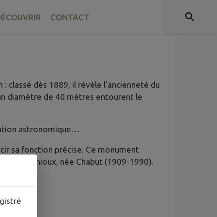
ÉCOUVRIR
CONTACT
 : classé dès 1889, il révèle l’ancienneté du
r un diamètre de 40 mètres entourent le
rvation astronomique…
ircir sa fonction précise. Ce monument
de Bergounioux, née Chabut (1909-1990).
gistré