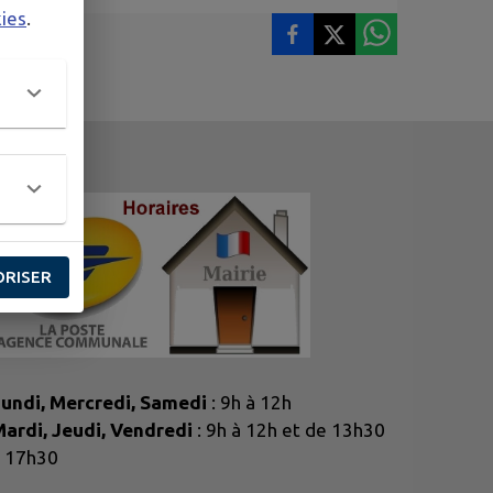
kies
.
ORISER
undi, Mercredi, Samedi
: 9h à 12h
ardi, Jeudi, Vendredi
: 9h à 12h et de 13h30
 17h30