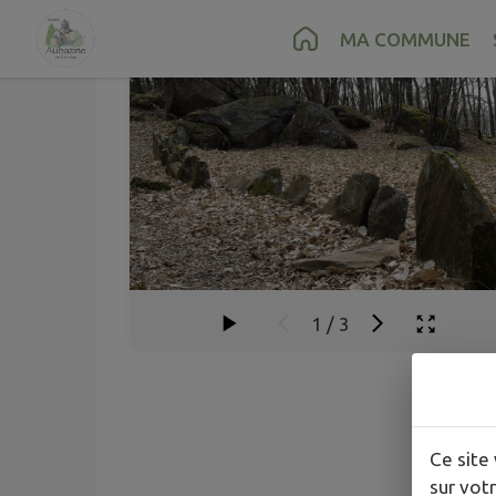
Contenu
Menu
Recherche
Pied de page
MA COMMUNE
1
/
3
Ce site 
sur votr