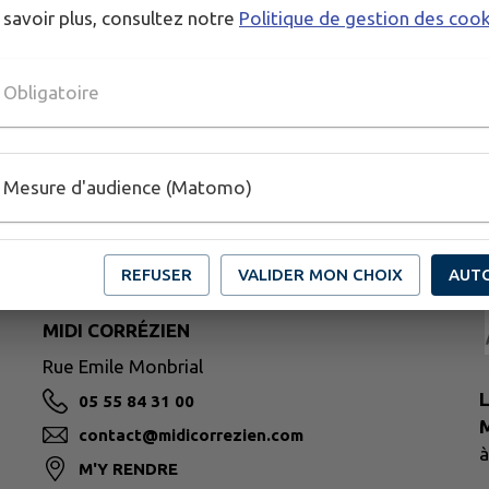
 savoir plus, consultez notre
Politique de gestion des coo
Obligatoire
Mesure d'audience (Matomo)
REFUSER
VALIDER MON CHOIX
AUT
MIDI CORRÉZIEN
Rue Emile Monbrial
L
05 55 84 31 00
M
contact@midicorrezien.com
à
M'Y RENDRE