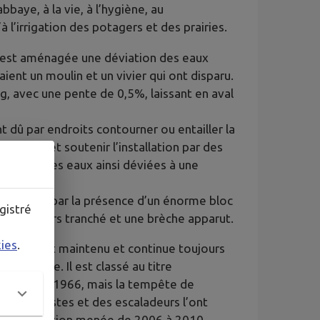
baye, à la vie, à l’hygiène, au
 l’irrigation des potagers et des prairies.
où est aménagée une déviation des eaux
aient un moulin et un vivier qui ont disparu.
g, avec une pente de 0,5%, laissant en aval
 dû par endroits contourner ou entailler la
etèches) et soutenir l’installation par des
 passer les eaux ainsi déviées à une
t arrêtée par la présence d’un énorme bloc
gistré
 qui fut alors tranché et une brèche apparut.
kies
.
le canal est maintenu et continue toujours
 commune. Il est classé au titre
24 janvier 1966, mais la tempête de
des touristes et des escaladeurs l’ont
de restauration menée de 2006 à 2010.