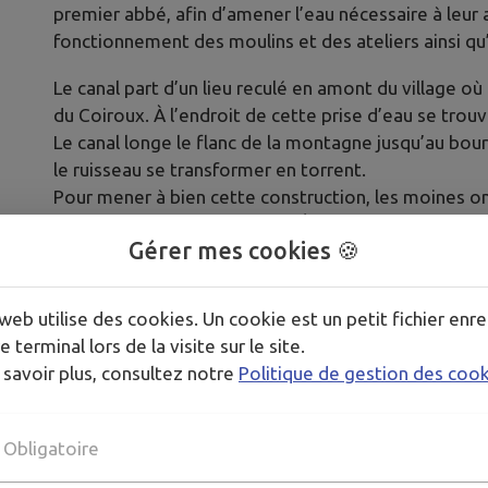
premier abbé, afin d’amener l’eau nécessaire à leur ab
fonctionnement des moulins et des ateliers ainsi qu’à
Le canal part d’un lieu reculé en amont du village 
du Coiroux. À l’endroit de cette prise d’eau se trouv
Le canal longe le flanc de la montagne jusqu’au bour
le ruisseau se transformer en torrent.
Pour mener à bien cette construction, les moines ont
roche en granit (brèche Saint-Étienne, baignoires, br
Gérer mes cookies 🍪
murs de soutènement épais et étanches afin de faire
quarantaine de mètres au-dessus du précipice.
Une légende raconte que la construction du canal fu
web utilise des cookies. Un cookie est un petit fichier enre
de granit. Étienne leva alors la main, bénit le rocher
e terminal lors de la visite sur le site.
 savoir plus, consultez notre
Politique de gestion des coo
En dépit de la vente du monastère à la Révolution, 
d’approvisionner un grand nombre de parcelles de la
des monuments historiques le 12 avril 1965 puis le 
Obligatoire
1999 et la canicule de 2003, conjuguées au passage 
grandement fragilisé, conduisant à une opération 