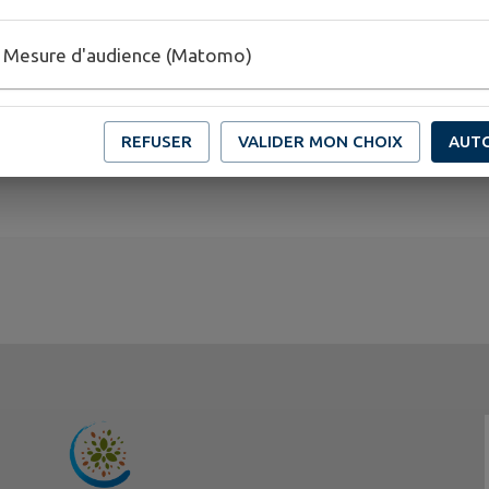
Le canal est accessible tout le long de son parcours 
Mesure d'audience (Matomo)
la vitesse, en raison d’une pente devenue forte, pou
moulin abbatial et terminer sa course dans un vaste b
aménagé sous les fenêtres du réfectoire.
REFUSER
VALIDER MON CHOIX
AUT