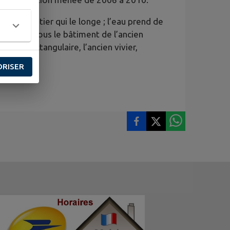
par un sentier qui le longe ; l’eau prend de
r arriver sous le bâtiment de l’ancien
assin rectangulaire, l’ancien vivier,
ORISER