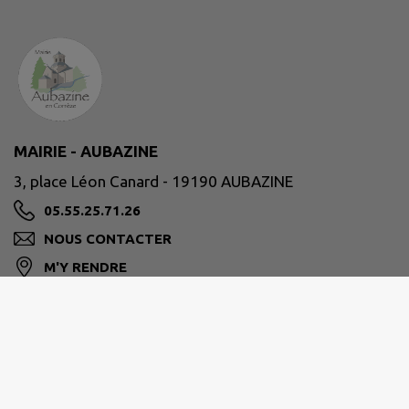
MAIRIE - AUBAZINE
3, place Léon Canard - 19190 AUBAZINE
05.55.25.71.26
NOUS CONTACTER
M'Y RENDRE
www.ville-aubazine.fr