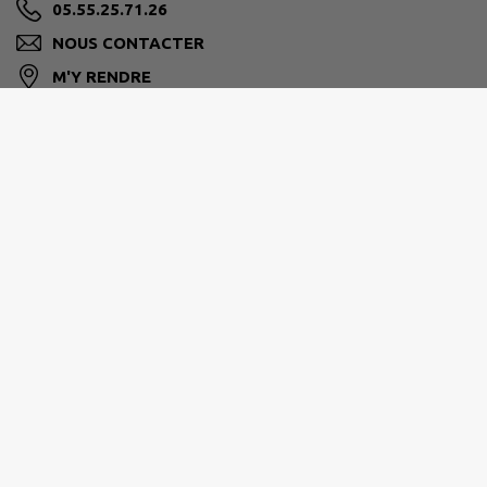
05.55.25.71.26
NOUS CONTACTER
M'Y RENDRE
www.ville-aubazine.fr
MIDI CORRÉZIEN
Rue Emile Monbrial
05 55 84 31 00