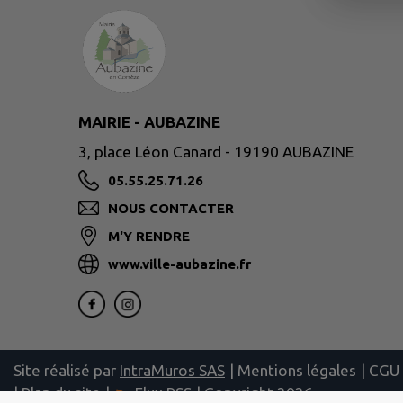
MAIRIE - AUBAZINE
3, place Léon Canard - 19190 AUBAZINE
05.55.25.71.26
NOUS CONTACTER
M'Y RENDRE
www.ville-aubazine.fr
Site réalisé par
IntraMuros SAS
|
Mentions légales
|
CGU
|
Plan du site
|
Flux RSS
| Copyright 2026