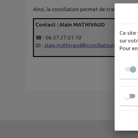
Ainsi, la conciliation permet de trancher rapi
Contact : Alain MATHIVAUD
Ce site 
☎ : 06.37.27.01.10
sur votr
📧 :
alain.mathivaud@conciliateurdejustice.f
Pour en