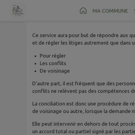
Contenu
Menu
Recherche
Pied de page
MA COMMUNE
Ce service aura pour but de répondre aux ques
et de régler les litiges autrement que dans u
Pour régler
Les conflits
De voisinage
D'autre part, il est fréquent que des person
conflits ne relèvent pas des compétences du
La conciliation est donc une procédure de ré
de voisinage ou autre, lorsque la demande n
Elle peut intervenir en dehors de tout procès,
un accord total ou partiel signé par les parti