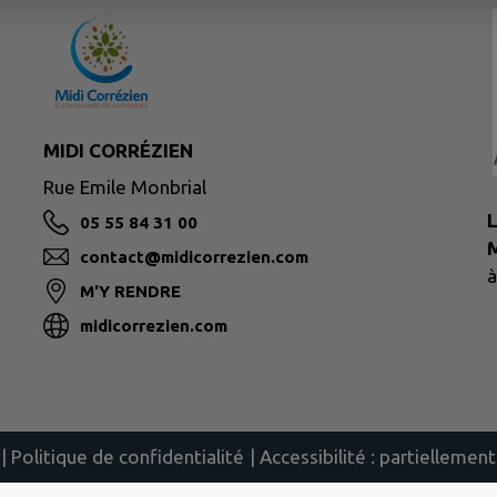
MIDI CORRÉZIEN
Rue Emile Monbrial
L
05 55 84 31 00
M
contact@midicorrezien.com
à
M'Y RENDRE
midicorrezien.com
|
Politique de confidentialité
|
Accessibilité : partielleme