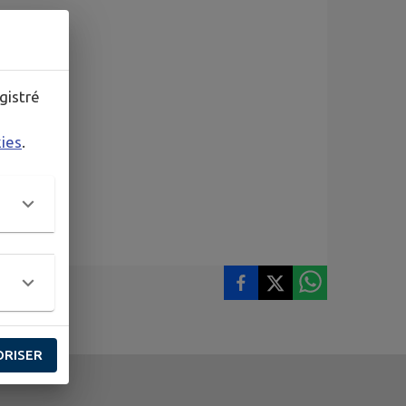
gistré
kies
.
ORISER