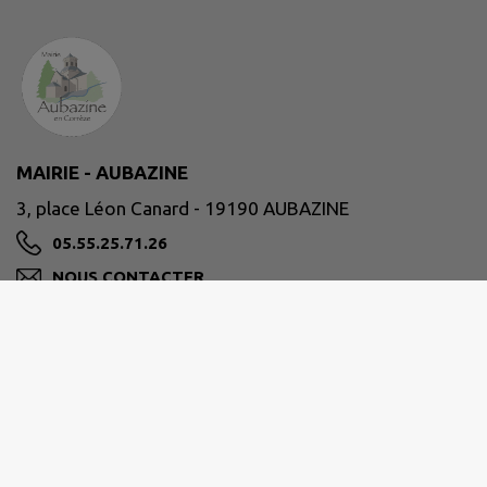
MAIRIE - AUBAZINE
3, place Léon Canard - 19190 AUBAZINE
05.55.25.71.26
NOUS CONTACTER
M'Y RENDRE
www.ville-aubazine.fr