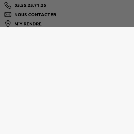
05.55.25.71.26
NOUS CONTACTER
M'Y RENDRE
www.ville-aubazine.fr
MIDI CORRÉZIEN
Rue Emile Monbrial
05 55 84 31 00